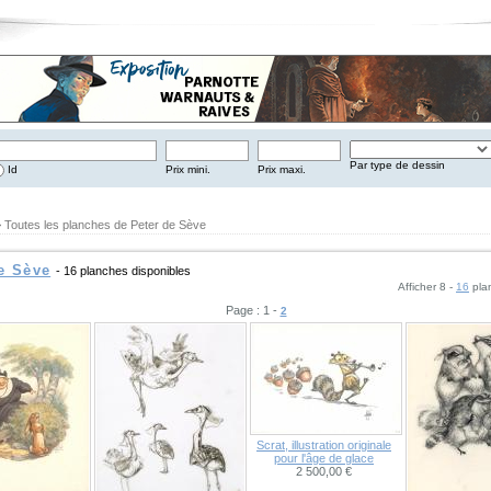
Par type de dessin
Id
Prix mini.
Prix maxi.
 Toutes les planches de Peter de Sève
e Sève
- 16 planches disponibles
Afficher 8 -
16
pla
Page : 1 -
2
Scrat, illustration originale
pour l'âge de glace
2 500,00 €