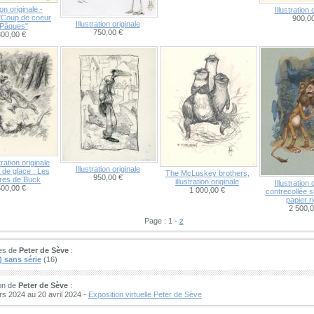
ion originale -
Illustration 
 "Coup de coeur
900,00
Illustration originale
 Pâques"
750,00 €
300,00 €
tration originale
Illustration originale
 de glace : Les
The McLuskey brothers,
950,00 €
res de Buck
illustration originale
Illustration 
500,00 €
1 000,00 €
contrecollée s
papier r
2 500,0
Page : 1 -
2
ies de
Peter de Sève
:
 sans série
(16)
on de
Peter de Sève
:
s 2024 au 20 avril 2024 -
Exposition virtuelle Peter de Sève