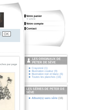
Votre panier
0 article
Votre compte
Contact
LES ORIGINAUX DE
PETER DE SÈVE
nches par page
Crayonné (1)
Illustration couleur (9)
Illustration noir et blanc (6)
Toutes les planches (16)
LES SÉRIES DE PETER DE
SÈVE
Album(s) sans série
(16)