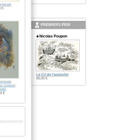
originale
 €
PREMIERS PRIX
Nicolas Poupon
Le Cri de l'autruche
90,00 €
originale
ur support
igide
0 €