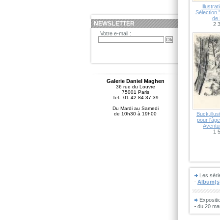
Illustrat
Sélection
de
NEWSLETTER
2 
Votre e-mail :
Galerie Daniel Maghen
36 rue du Louvre
75001 Paris
Tel.: 01 42 84 37 39
Du Mardi au Samedi
de 10h30 à 19h00
Buck,illus
pour l'âge
Aventu
1 
Les sér
Album(s)
Expositi
du 20 mar