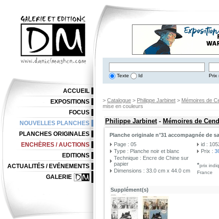
Texte
Id
Prix 
ACCUEIL
>
Catalogue
>
Philippe Jarbinet
>
Mémoires de C
EXPOSITIONS
mise en couleurs
FOCUS
Philippe Jarbinet
-
Mémoires de Cend
NOUVELLES PLANCHES
PLANCHES ORIGINALES
Planche originale n°31 accompagnée de sa
ENCHÈRES / AUCTIONS
Page : 05
id : 10
Type : Planche noir et blanc
Prix :
3
EDITIONS
Technique : Encre de Chine sur
papier
*
ACTUALITÉS / EVÉNEMENTS
prix ind
Dimensions : 33.0 cm x 44.0 cm
France
GALERIE
Supplément(s)