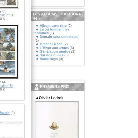
e 44
LES ALBUMS : «
AIRBORNE
nale n°51
44
»
0 €
Album sans titre
(2)
Là où tombent les
hommes
(1)
Demain sera sans nous
(1)
Omaha Beach
(2)
L'Hiver aux armes
(3)
Génération perdue
(2)
Sur nos ruines
(3)
Black Boys
(3)
e 44
nale n°30
PREMIERS PRIX
0 €
Olivier Ledroit
Beach
(2)