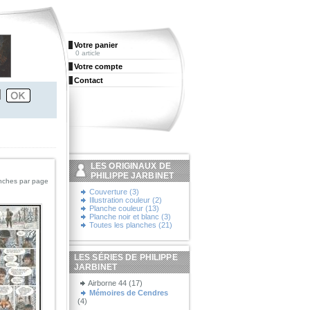
Votre panier
0 article
Votre compte
Contact
LES ORIGINAUX DE
PHILIPPE JARBINET
nches par page
Couverture (3)
Illustration couleur (2)
Planche couleur (13)
Planche noir et blanc (3)
Toutes les planches (21)
LES SÉRIES DE PHILIPPE
JARBINET
Airborne 44 (17)
Mémoires de Cendres
(4)