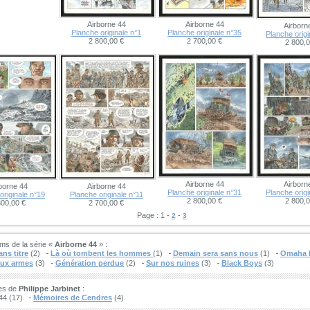
Airborne 44
Airborne 44
Airborn
Planche originale n°1
Planche originale n°35
Planche origi
2 800,00 €
2 700,00 €
2 800,0
Airborne 44
Airborn
borne 44
Airborne 44
Planche originale n°31
Planche origi
originale n°19
Planche originale n°11
2 800,00 €
2 800,0
800,00 €
2 700,00 €
Page : 1 -
-
2
3
ms de la série «
Airborne 44
» :
ns titre
(2)
Là où tombent les hommes
(1)
Demain sera sans nous
(1)
Omaha 
aux armes
(3)
Génération perdue
(2)
Sur nos ruines
(3)
Black Boys
(3)
ies de
Philippe Jarbinet
:
44 (17)
Mémoires de Cendres
(4)