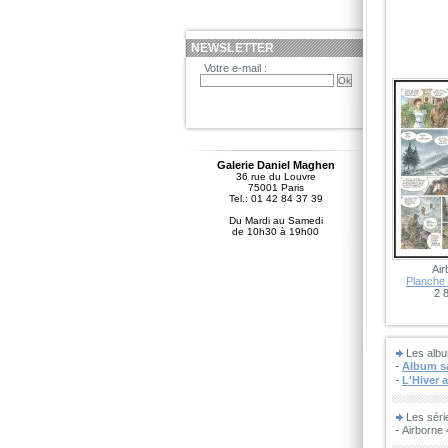
NEWSLETTER
Votre e-mail :
Galerie Daniel Maghen
36 rue du Louvre
75001 Paris
Tel.: 01 42 84 37 39
Du Mardi au Samedi
de 10h30 à 19h00
Air
Planche 
2 
Les albu
Album sa
L'Hiver 
Les sér
Airborne 