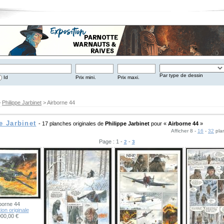
Par type de dessin
Id
Prix mini.
Prix maxi.
>
Philippe Jarbinet
> Airborne 44
e Jarbinet
- 17 planches originales de
Philippe Jarbinet
pour «
Airborne 44
»
Afficher 8 -
16
-
32
pla
Page : 1 -
-
2
3
borne 44
tion originale
000,00 €