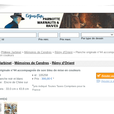
Par type de dessin
Id
Prix mini.
Prix maxi.
>
Philippe Jarbinet
>
Mémoires de Cendres
>
Rémy d'Orient
> Planche originale n°44 accom
en couleurs
Jarbinet
-
Mémoires de Cendres
-
Rémy d'Orient
riginale n°44 accompagnée de son bleu de mise en couleurs
4
id : 105258
Ajouter a
lanche noir et blanc
Prix :
300,00 €
*
Ajouter à s
e : Encre de Chine sur
*
prix indiqué Toutes Taxes Comprises pour la
ns : 33.0 cm x 43.8 cm
France
nt(s)