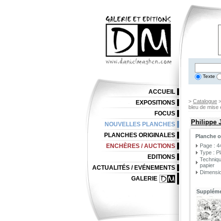
Texte
ACCUEIL
>
Catalogue
EXPOSITIONS
bleu de mise 
FOCUS
Philippe 
NOUVELLES PLANCHES
PLANCHES ORIGINALES
Planche o
ENCHÈRES / AUCTIONS
Page : 4
Type : P
EDITIONS
Techniqu
papier
ACTUALITÉS / EVÉNEMENTS
Dimensio
GALERIE
Suppléme