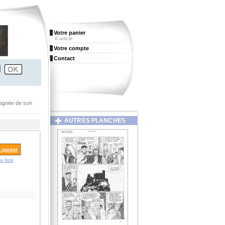
Votre panier
0 article
Votre compte
Contact
pagnée de son
AUTRES PLANCHES
u panier
a liste