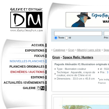
Texte
Id
Prix 
ACCUEIL
>
Catalogue
>
Grun
>
Album(s) sans série
>
Spac
EXPOSITIONS
FOCUS
Grun
-
Space Relic Hunters
NOUVELLES PLANCHES
Pagode Akénaïde #1 Illustration originale i
PLANCHES ORIGINALES
Type : Illustration couleur
id : 911
ENCHÈRES / AUCTIONS
Technique : Aquarelle, crayon de
Prix :
3
couleur, encre de Chine et ré
EDITIONS
Dimensions : 33.0 cm x 45.8 cm
*
prix ind
ACTUALITÉS / EVÉNEMENTS
France
GALERIE