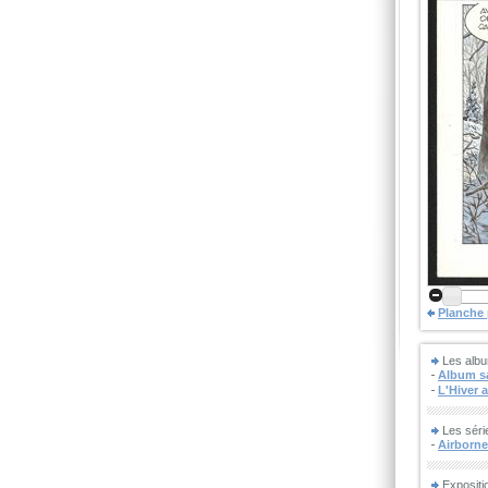
Planche
Les albu
Album sa
L'Hiver 
Les séri
Airborne
Expositi