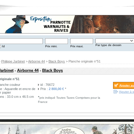
Par type de dessin
Id
Prix mini.
Prix maxi.
>
Philippe Jarbinet
>
Airborne 44
>
Black Boys
> Planche originale n°51
Jarbinet
-
Airborne 44
-
Black Boys
riginale n°51
lanche couleur
id : 76672
Ajouter a
e : Aquarelle et encre de
Prix :
2 800,00 €
*
Ajouter à s
r papier
ns : 33.0 cm x 46.5 cm
*
prix indiqué Toutes Taxes Comprises pour la
France