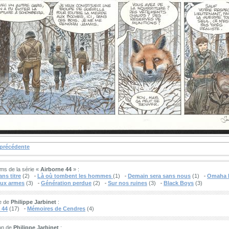
 précédente
ms de la série «
Airborne 44
» :
ns titre
(2)
Là où tombent les hommes
(1)
Demain sera sans nous
(1)
Omaha 
aux armes
(3)
Génération perdue
(2)
Sur nos ruines
(3)
Black Boys
(3)
e de
Philippe Jarbinet
:
 44
(17)
Mémoires de Cendres
(4)
on de
Philippe Jarbinet
: