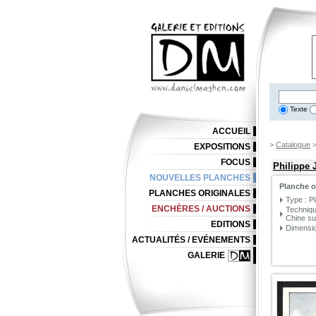
Texte
ACCUEIL
>
Catalogue
EXPOSITIONS
FOCUS
Philippe 
NOUVELLES PLANCHES
Planche o
PLANCHES ORIGINALES
Type : P
ENCHÈRES / AUCTIONS
Techniqu
Chine su
EDITIONS
Dimensio
ACTUALITÉS / EVÉNEMENTS
GALERIE