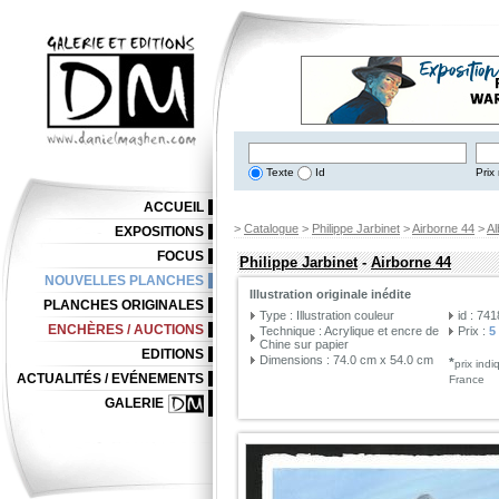
Texte
Id
Prix 
ACCUEIL
>
Catalogue
>
Philippe Jarbinet
>
Airborne 44
>
Al
EXPOSITIONS
FOCUS
Philippe Jarbinet
-
Airborne 44
NOUVELLES PLANCHES
Illustration originale inédite
PLANCHES ORIGINALES
Type : Illustration couleur
id : 74
ENCHÈRES / AUCTIONS
Technique : Acrylique et encre de
Prix :
5
Chine sur papier
EDITIONS
Dimensions : 74.0 cm x 54.0 cm
*
prix ind
ACTUALITÉS / EVÉNEMENTS
France
GALERIE