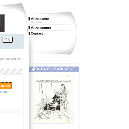
Votre panier
0 article
Votre compte
Contact
gnée de son bleu
AUTRES PLANCHES
u panier
a liste