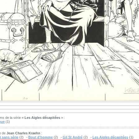
ms de la série «
Les Aigles décapitées
» :
que
(1)
e de
Jean Charles Kraehn
:
 sans série
(2)
Bout d'homme
(2)
Gil St André
(2)
Les Aigles décapitées
(1)