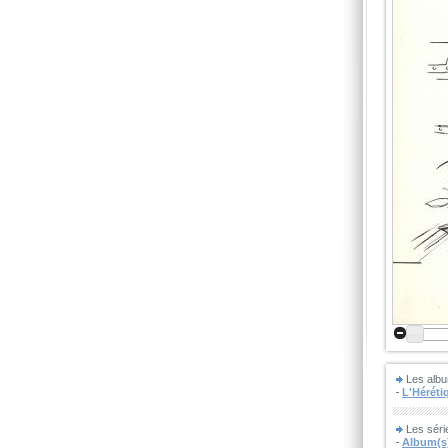
Les albu
L'Héréti
Les séri
Album(s)