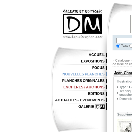
Texte
ACCUEIL
>
Catalogue
EXPOSITIONS
de mise en co
FOCUS
Jean Char
NOUVELLES PLANCHES
PLANCHES ORIGINALES
Illustrat
ENCHÈRES / AUCTIONS
Type : C
Techniqu
EDITIONS
gouache 
Dimensio
ACTUALITÉS / EVÉNEMENTS
GALERIE
Suppléme