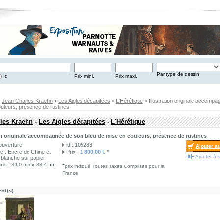
Par type de dessin
Id
Prix mini.
Prix maxi.
>
Jean Charles Kraehn
>
Les Aigles décapitées
>
L'Hérétique
> Illustration originale accompa
uleurs, présence de rustines
les Kraehn
-
Les Aigles décapitées
-
L'Hérétique
ion originale accompagnée de son bleu de mise en couleurs, présence de rustines
ouverture
id : 105283
Ajouter a
e : Encre de Chine et
Prix :
1 800,00 €
*
Ajouter à s
blanche sur papier
ns : 34.0 cm x 38.4 cm
*
prix indiqué Toutes Taxes Comprises pour la
France
nt(s)