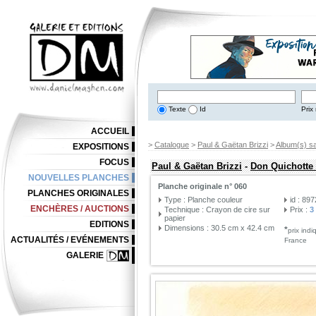
Texte
Id
Prix 
ACCUEIL
>
Catalogue
>
Paul & Gaëtan Brizzi
>
Album(s) sa
EXPOSITIONS
FOCUS
Paul & Gaëtan Brizzi
-
Don Quichotte
NOUVELLES PLANCHES
Planche originale n° 060
PLANCHES ORIGINALES
Type : Planche couleur
id : 89
ENCHÈRES / AUCTIONS
Technique : Crayon de cire sur
Prix :
3
papier
EDITIONS
Dimensions : 30.5 cm x 42.4 cm
*
prix ind
ACTUALITÉS / EVÉNEMENTS
France
GALERIE