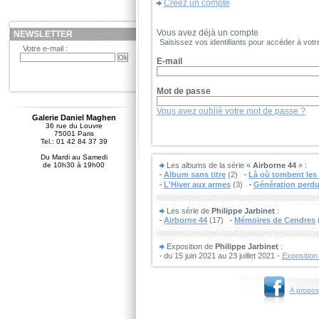
Créez un compte
Vous avez déjà un compte
NEWSLETTER
Saisissez vos identifiants pour accéder à vot
Votre e-mail :
E-mail
Mot de passe
Vous avez oublié votre mot de passe ?
Galerie Daniel Maghen
36 rue du Louvre
75001 Paris
Tel.: 01 42 84 37 39
Du Mardi au Samedi
de 10h30 à 19h00
Les albums de la série «
Airborne 44
» :
Album sans titre
(2)
Là où tombent le
L'Hiver aux armes
(3)
Génération perd
Les série de
Philippe Jarbinet
:
Airborne 44
(17)
Mémoires de Cendres
Exposition de
Philippe Jarbinet
:
du 15 juin 2021 au 23 juillet 2021 -
Exposition
A propos