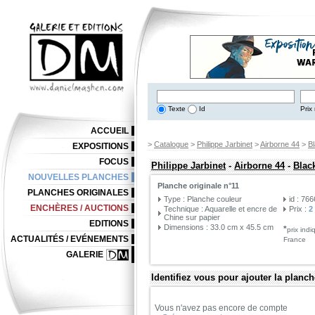
Texte
Id
Prix 
ACCUEIL
>
Catalogue
>
Philippe Jarbinet
>
Airborne 44
>
B
EXPOSITIONS
FOCUS
Philippe Jarbinet
-
Airborne 44
-
Blac
NOUVELLES PLANCHES
Planche originale n°11
PLANCHES ORIGINALES
Type : Planche couleur
id : 76
ENCHÈRES / AUCTIONS
Technique : Aquarelle et encre de
Prix :
2
Chine sur papier
EDITIONS
Dimensions : 33.0 cm x 45.5 cm
*
prix ind
ACTUALITÉS / EVÉNEMENTS
France
GALERIE
Identifiez vous pour ajouter la planch
Vous n'avez pas encore de compte