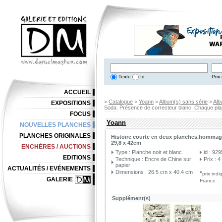
Texte
Id
Prix 
ACCUEIL
>
Catalogue
>
Yoann
>
Album(s) sans série
>
Alb
EXPOSITIONS
Soda. Présence de correcteur blanc. Chaque pla
FOCUS
Yoann
NOUVELLES PLANCHES
PLANCHES ORIGINALES
Histoire courte en deux planches,hommage 
29,8 x 42cm
ENCHÈRES / AUCTIONS
Type : Planche noir et blanc
id : 92
EDITIONS
Technique : Encre de Chine sur
Prix :
4
papier
ACTUALITÉS / EVÉNEMENTS
Dimensions : 26.5 cm x 40.4 cm
*
prix ind
GALERIE
France
Supplément(s)